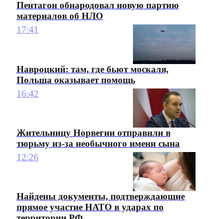
Пентагон обнародовал новую партию
материалов об НЛО
17:41
Навроцкий: там, где бьют москаля,
Польша оказывает помощь
16:42
Жительницу Норвегии отправили в
тюрьму из-за необычного имени сына
12:26
Найдены документы, подтверждающие
прямое участие НАТО в ударах по
территории РФ