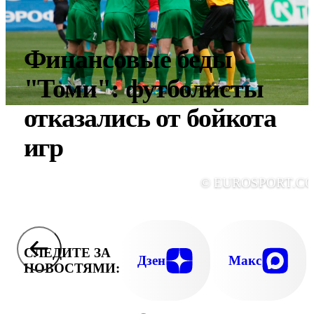
Финансовые беды
"Томи": футболисты
отказались от бойкота
игр
© EUROSPORT.C
СЛЕДИТЕ ЗА
Дзен
Макс
НОВОСТЯМИ: