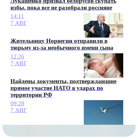
Лукашенко призвал белорусов скупать
избы, пока все не разобрали россияне
14:11
7 АВГ
Жительницу Норвегии отправили в
тюрьму из-за необычного имени сына
12:26
7 АВГ
Найдены документы, подтверждающие
прямое участие НАТО в ударах по
территории РФ
09:28
7 АВГ