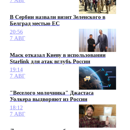
7 АВГ
В Сербии назвали визит Зеленского в
Белград местью ЕС
20:56
7 АВГ
Маск отказал Киеву в использовании
Starlink для атак вглубь России
19:14
7 АВГ
"Веселого молочника" Джастаса
Уолкера выдворяют из России
18:12
7 АВГ