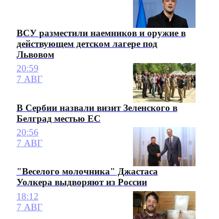
ВСУ разместили наемников и оружие в
действующем детском лагере под
Львовом
20:59
7 АВГ
В Сербии назвали визит Зеленского в
Белград местью ЕС
20:56
7 АВГ
"Веселого молочника" Джастаса
Уолкера выдворяют из России
18:12
7 АВГ