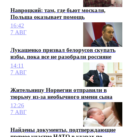
Навроцкий: там, где бьют москаля,
Польша оказывает помощь
16:42
7 АВГ
Лукашенко призвал белорусов скупать
избы, пока все не разобрали россияне
14:11
7 АВГ
Жительницу Норвегии отправили в
тюрьму из-за необычного имени сына
12:26
7 АВГ
Найдены документы, подтверждающие
прямое участие НАТО в ударах по