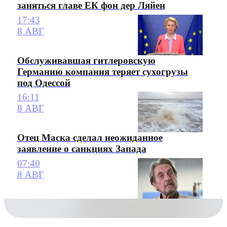
заняться главе ЕК фон дер Ляйен
17:43
8 АВГ
Обслуживавшая гитлеровскую
Германию компания теряет сухогрузы
под Одессой
16:11
8 АВГ
Отец Маска сделал неожиданное
заявление о санкциях Запада
07:40
8 АВГ