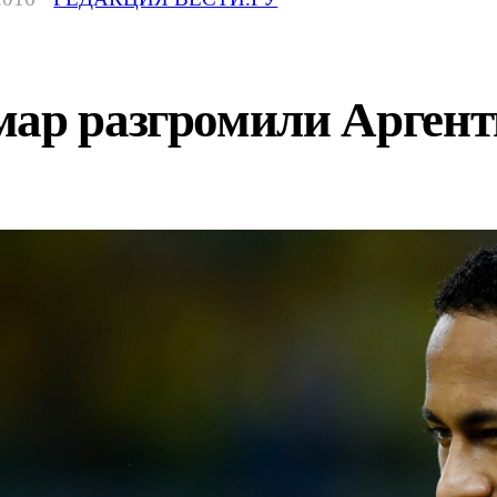
ар разгромили Аргенти