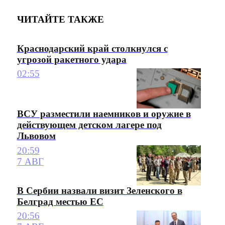
ЧИТАЙТЕ ТАКЖЕ
Краснодарский край столкнулся с
угрозой ракетного удара
02:55
ВСУ разместили наемников и оружие в
действующем детском лагере под
Львовом
20:59
7 АВГ
В Сербии назвали визит Зеленского в
Белград местью ЕС
20:56