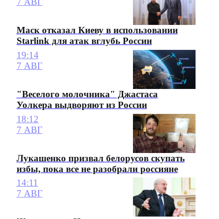
7 АВГ
Маск отказал Киеву в использовании
Starlink для атак вглубь России
19:14
7 АВГ
"Веселого молочника" Джастаса
Уолкера выдворяют из России
18:12
7 АВГ
Лукашенко призвал белорусов скупать
избы, пока все не разобрали россияне
14:11
7 АВГ