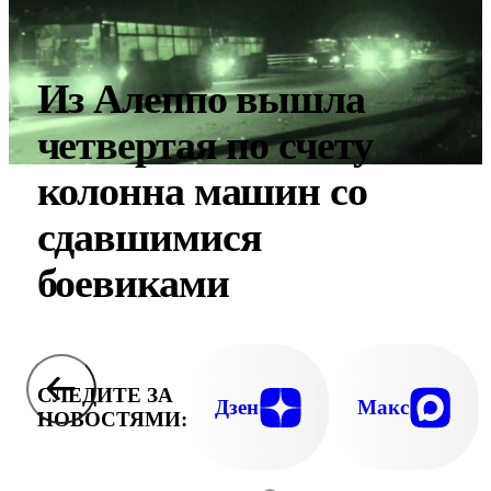
Из Алеппо вышла
четвертая по счету
колонна машин со
сдавшимися
боевиками
СЛЕДИТЕ ЗА
Дзен
Макс
НОВОСТЯМИ: