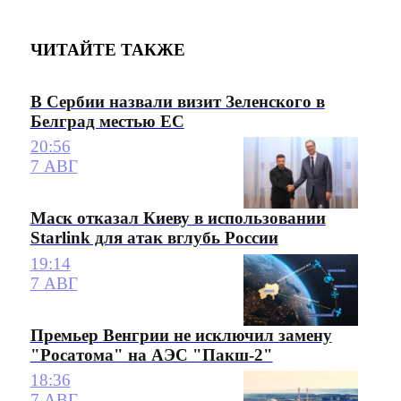
ЧИТАЙТЕ ТАКЖЕ
В Сербии назвали визит Зеленского в
Белград местью ЕС
20:56
7 АВГ
Маск отказал Киеву в использовании
Starlink для атак вглубь России
19:14
7 АВГ
Премьер Венгрии не исключил замену
"Росатома" на АЭС "Пакш-2"
18:36
7 АВГ