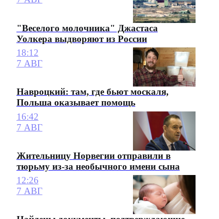
"Веселого молочника" Джастаса
Уолкера выдворяют из России
18:12
7 АВГ
Навроцкий: там, где бьют москаля,
Польша оказывает помощь
16:42
7 АВГ
Жительницу Норвегии отправили в
тюрьму из-за необычного имени сына
12:26
7 АВГ