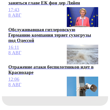
заняться главе ЕК фон дер Ляйен
17:43
8 АВГ
Обслуживавшая гитлеровскую
Германию компания теряет сухогрузы
под Одессой
16:11
8 АВГ
Отражение атаки беспилотников идет в
Краснодаре
12:06
8 АВГ