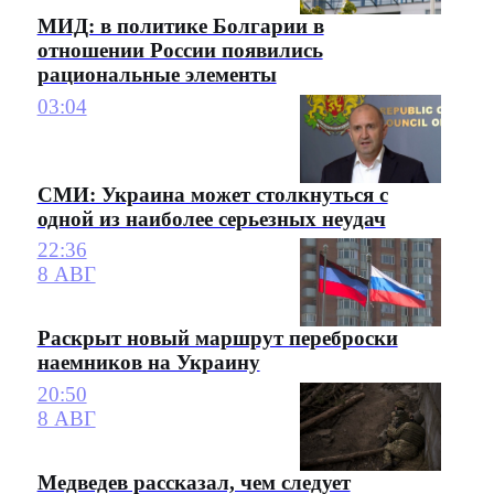
МИД: в политике Болгарии в
отношении России появились
рациональные элементы
03:04
СМИ: Украина может столкнуться с
одной из наиболее серьезных неудач
22:36
8 АВГ
Раскрыт новый маршрут переброски
наемников на Украину
20:50
8 АВГ
Медведев рассказал, чем следует