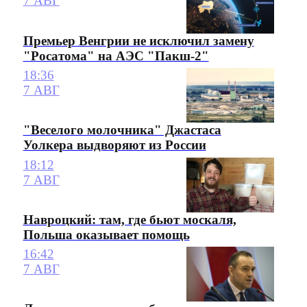
7 АВГ
Премьер Венгрии не исключил замену
"Росатома" на АЭС "Пакш-2"
18:36
7 АВГ
"Веселого молочника" Джастаса
Уолкера выдворяют из России
18:12
7 АВГ
Навроцкий: там, где бьют москаля,
Польша оказывает помощь
16:42
7 АВГ