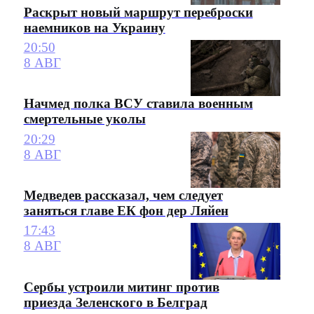
Раскрыт новый маршрут переброски
наемников на Украину
20:50
8 АВГ
Начмед полка ВСУ ставила военным
смертельные уколы
20:29
8 АВГ
Медведев рассказал, чем следует
заняться главе ЕК фон дер Ляйен
17:43
8 АВГ
Сербы устроили митинг против
приезда Зеленского в Белград