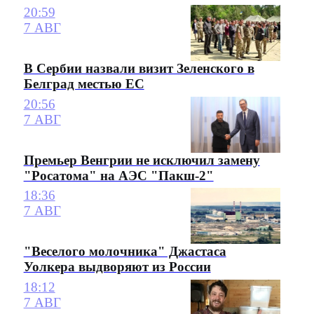
20:59
7 АВГ
В Сербии назвали визит Зеленского в
Белград местью ЕС
20:56
7 АВГ
Премьер Венгрии не исключил замену
"Росатома" на АЭС "Пакш-2"
18:36
7 АВГ
"Веселого молочника" Джастаса
Уолкера выдворяют из России
18:12
7 АВГ