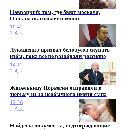
Навроцкий: там, где бьют москаля,
Польша оказывает помощь
16:42
7 АВГ
Лукашенко призвал белорусов скупать
избы, пока все не разобрали россияне
14:11
7 АВГ
Жительницу Норвегии отправили в
тюрьму из-за необычного имени сына
12:26
7 АВГ
Найдены документы, подтверждающие