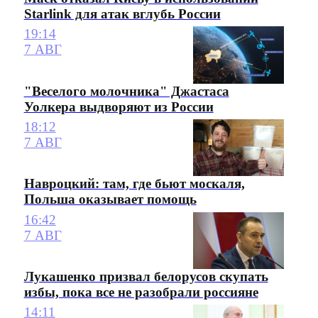
Starlink для атак вглубь России
19:14
7 АВГ
"Веселого молочника" Джастаса
Уолкера выдворяют из России
18:12
7 АВГ
Навроцкий: там, где бьют москаля,
Польша оказывает помощь
16:42
7 АВГ
Лукашенко призвал белорусов скупать
избы, пока все не разобрали россияне
14:11