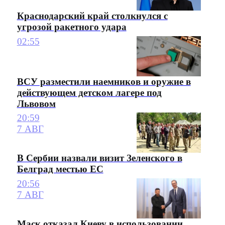
Краснодарский край столкнулся с
угрозой ракетного удара
02:55
ВСУ разместили наемников и оружие в
действующем детском лагере под
Львовом
20:59
7 АВГ
В Сербии назвали визит Зеленского в
Белград местью ЕС
20:56
7 АВГ
Маск отказал Киеву в использовании