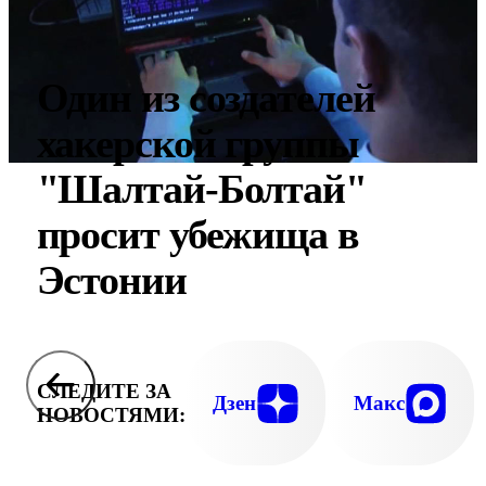
Один из создателей
хакерской группы
"Шалтай-Болтай"
просит убежища в
Эстонии
СЛЕДИТЕ ЗА
Дзен
Макс
НОВОСТЯМИ: