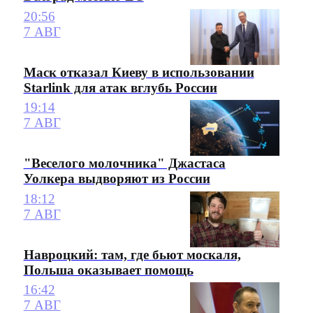
20:56
7 АВГ
Маск отказал Киеву в использовании
Starlink для атак вглубь России
19:14
7 АВГ
"Веселого молочника" Джастаса
Уолкера выдворяют из России
18:12
7 АВГ
Навроцкий: там, где бьют москаля,
Польша оказывает помощь
16:42
7 АВГ