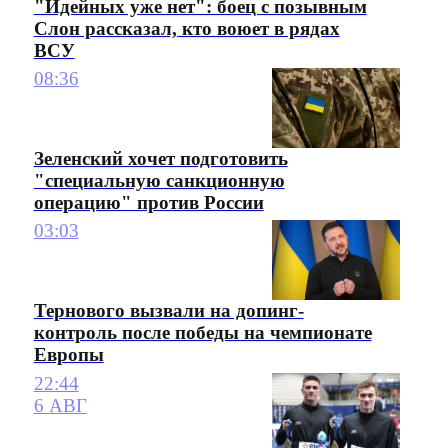
"Идейных уже нет": боец с позывным
Слон рассказал, кто воюет в рядах
ВСУ
08:36
Зеленский хочет подготовить
"специальную санкционную
операцию" против России
03:03
Тернового вызвали на допинг-
контроль после победы на чемпионате
Европы
22:44
6 АВГ