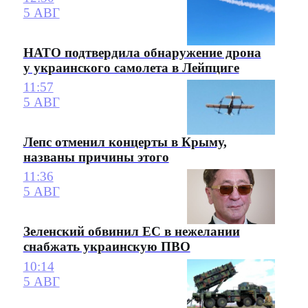
5 АВГ
НАТО подтвердила обнаружение дрона
у украинского самолета в Лейпциге
11:57
5 АВГ
Лепс отменил концерты в Крыму,
названы причины этого
11:36
5 АВГ
Зеленский обвинил ЕС в нежелании
снабжать украинскую ПВО
10:14
5 АВГ