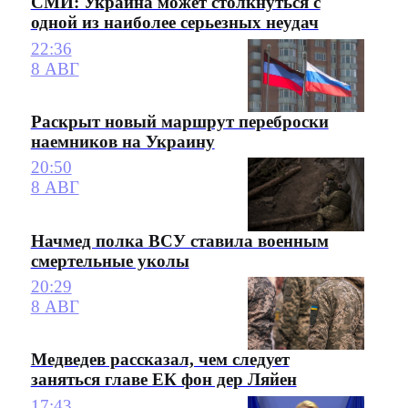
СМИ: Украина может столкнуться с
одной из наиболее серьезных неудач
22:36
8 АВГ
Раскрыт новый маршрут переброски
наемников на Украину
20:50
8 АВГ
Начмед полка ВСУ ставила военным
смертельные уколы
20:29
8 АВГ
Медведев рассказал, чем следует
заняться главе ЕК фон дер Ляйен
17:43