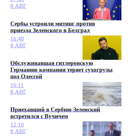
8 АВГ
Сербы устроили митинг против
приезда Зеленского в Белград
16:48
8 АВГ
Обслуживавшая гитлеровскую
Германию компания теряет сухогрузы
под Одессой
16:11
8 АВГ
Приехавший в Сербию Зеленский
встретился с Вучичем
12:10
8 АВГ