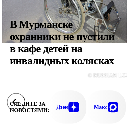
В Мурманске
охранники не пустили
в кафе детей на
инвалидных колясках
© RUSSIAN LO
СЛЕДИТЕ ЗА
Дзен
Макс
НОВОСТЯМИ: