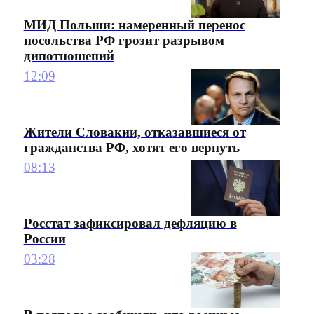
МИД Польши: намеренный перенос
посольства РФ грозит разрывом
дипотношений
12:09
Жители Словакии, отказавшиеся от
гражданства РФ, хотят его вернуть
08:13
Росстат зафиксировал дефляцию в
России
03:28