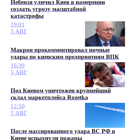
Небензя уличил Киев в намерении
создать угрозу масштабной
катастрофы
19:01
5 АВГ
Макрон прокомментировал ночные
удары по киевским предприятиям ВПК
16:39
5 АВГ
Под Киевом уничтожен крупнейший
склад маркетплейса Rozetka
12:50
5 АВГ
После массированного удара ВС РФ в
Киеве вспыхнули пожары