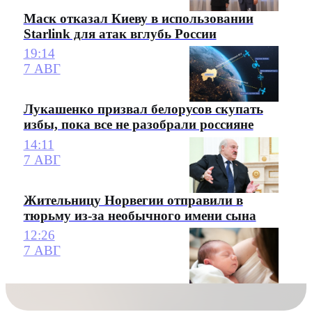
Маск отказал Киеву в использовании
Starlink для атак вглубь России
19:14
7 АВГ
Лукашенко призвал белорусов скупать
избы, пока все не разобрали россияне
14:11
7 АВГ
Жительницу Норвегии отправили в
тюрьму из-за необычного имени сына
12:26
7 АВГ