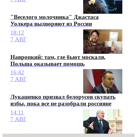
"Веселого молочника" Джастаса
Уолкера выдворяют из России
18:12
7 АВГ
Навроцкий: там, где бьют москаля,
Польша оказывает помощь
16:42
7 АВГ
Лукашенко призвал белорусов скупать
избы, пока все не разобрали россияне
14:11
7 АВГ