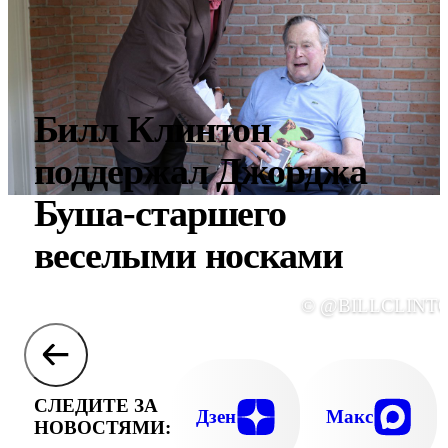
Билл Клинтон
поддержал Джорджа
Буша-старшего
веселыми носками
© @BILLCLINT
СЛЕДИТЕ ЗА
Дзен
Макс
НОВОСТЯМИ: