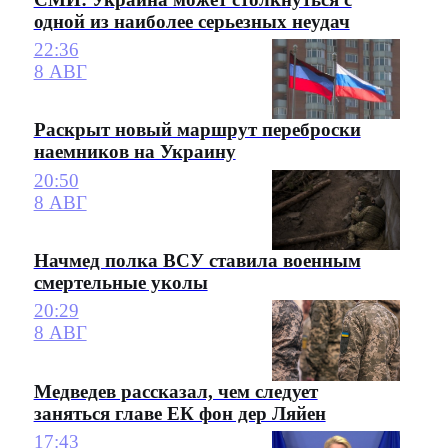
одной из наиболее серьезных неудач
22:36
8 АВГ
Раскрыт новый маршрут переброски
наемников на Украину
20:50
8 АВГ
Начмед полка ВСУ ставила военным
смертельные уколы
20:29
8 АВГ
Медведев рассказал, чем следует
заняться главе ЕК фон дер Ляйен
17:43