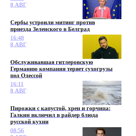
8 АВГ
Сербы устроили митинг против
приезда Зеленского в Белград
16:48
8 АВГ
Обслуживавшая гитлеровскую
Германию компания теряет сухогрузы
под Одессой
16:11
8 АВГ
Пирожки с капустой, хрен и горчица:
Галкин включил в райдер блюда
русской кухни
08:56