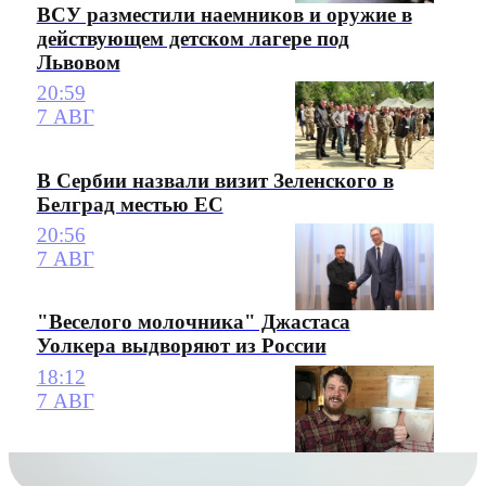
ВСУ разместили наемников и оружие в
действующем детском лагере под
Львовом
20:59
7 АВГ
В Сербии назвали визит Зеленского в
Белград местью ЕС
20:56
7 АВГ
"Веселого молочника" Джастаса
Уолкера выдворяют из России
18:12
7 АВГ