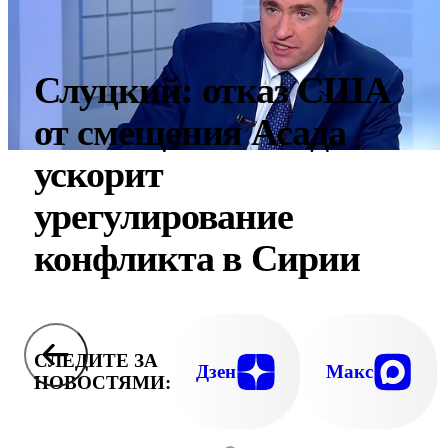
Слуцкий: отказ США
от смещения Асада
ускорит
урегулирование
конфликта в Сирии
СЛЕДИТЕ ЗА
Дзен
Макс
НОВОСТЯМИ: