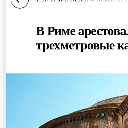
В Риме арестов
трехметровые к