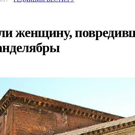
али женщину, повредив
анделябры