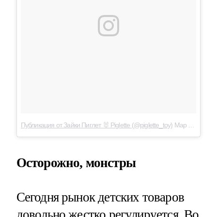
Публикация от Зайки Пиглет 🐰 Piglette (@piglette_toy)
Мар 20 2017 в 9:17 PDT
Осторожно, монстры
Сегодня рынок детских товаров
довольно жестко регулируется. Во