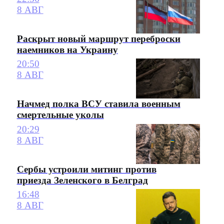
8 АВГ
Раскрыт новый маршрут переброски
наемников на Украину
20:50
8 АВГ
Начмед полка ВСУ ставила военным
смертельные уколы
20:29
8 АВГ
Сербы устроили митинг против
приезда Зеленского в Белград
16:48
8 АВГ