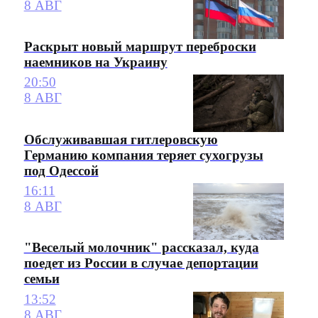
8 АВГ
Раскрыт новый маршрут переброски
наемников на Украину
20:50
8 АВГ
Обслуживавшая гитлеровскую
Германию компания теряет сухогрузы
под Одессой
16:11
8 АВГ
"Веселый молочник" рассказал, куда
поедет из России в случае депортации
семьи
13:52
8 АВГ