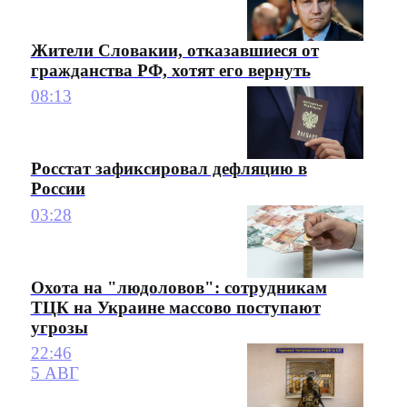
Жители Словакии, отказавшиеся от
гражданства РФ, хотят его вернуть
08:13
Росстат зафиксировал дефляцию в
России
03:28
Охота на "людоловов": сотрудникам
ТЦК на Украине массово поступают
угрозы
22:46
5 АВГ