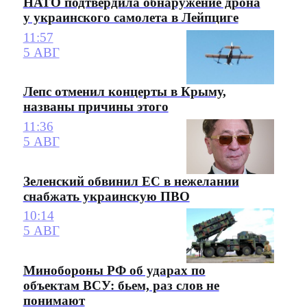
НАТО подтвердила обнаружение дрона
у украинского самолета в Лейпциге
11:57
5 АВГ
Лепс отменил концерты в Крыму,
названы причины этого
11:36
5 АВГ
Зеленский обвинил ЕС в нежелании
снабжать украинскую ПВО
10:14
5 АВГ
Минобороны РФ об ударах по
объектам ВСУ: бьем, раз слов не
понимают