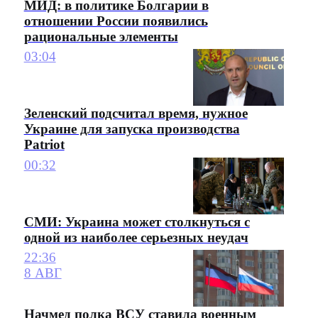
МИД: в политике Болгарии в
отношении России появились
рациональные элементы
03:04
Зеленский подсчитал время, нужное
Украине для запуска производства
Patriot
00:32
СМИ: Украина может столкнуться с
одной из наиболее серьезных неудач
22:36
8 АВГ
Начмед полка ВСУ ставила военным