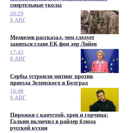
смертельные уколы
20:29
8 АВГ
Медведев рассказал, чем следует
заняться главе ЕК фон дер Ляйен
17:43
8 АВГ
Сербы устроили митинг против
приезда Зеленского в Белград
16:48
8 АВГ
Пирожки с капустой, хрен и горчица:
Галкин включил в райдер блюда
русской кухни