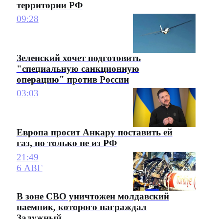
территории РФ
09:28
Зеленский хочет подготовить
"специальную санкционную
операцию" против России
03:03
Европа просит Анкару поставить ей
газ, но только не из РФ
21:49
6 АВГ
В зоне СВО уничтожен молдавский
наемник, которого награждал
Залужный