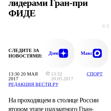
лидерами Гран-при
ФИДЕ
© E
СЛЕДИТЕ ЗА
Дзен
Макс
НОВОСТЯМИ:
13:30 20 МАЯ
13:32
СПОРТ
2017
20.05.2017
РЕДАКЦИЯ ВЕСТИ.РУ
На проходящем в столице России
втором этапе шахматного Гран-