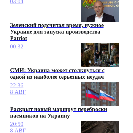
03:04
Зеленский подсчитал время, нужное
Украине для запуска производства
Patriot
00:32
СМИ: Украина может столкнуться с
одной из наиболее серьезных неудач
22:36
8 АВГ
Раскрыт новый маршрут переброски
наемников на Украину
20:50
8 АВГ