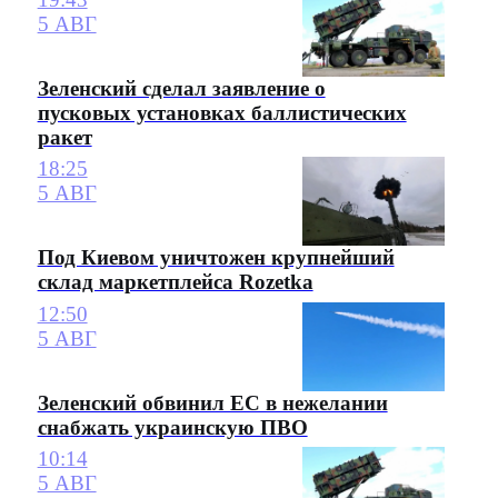
5 АВГ
Зеленский сделал заявление о
пусковых установках баллистических
ракет
18:25
5 АВГ
Под Киевом уничтожен крупнейший
склад маркетплейса Rozetka
12:50
5 АВГ
Зеленский обвинил ЕС в нежелании
снабжать украинскую ПВО
10:14
5 АВГ