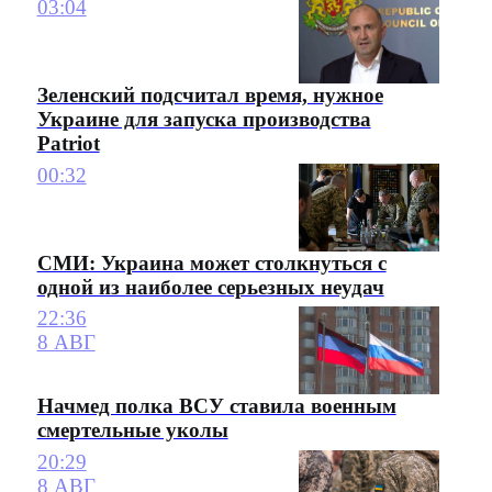
03:04
Зеленский подсчитал время, нужное
Украине для запуска производства
Patriot
00:32
СМИ: Украина может столкнуться с
одной из наиболее серьезных неудач
22:36
8 АВГ
Начмед полка ВСУ ставила военным
смертельные уколы
20:29
8 АВГ