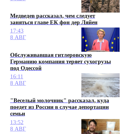
Медведев рассказал, чем следует
заняться главе ЕК фон дер Ляйен
17:43
8 АВГ
Обслуживавшая гитлеровскую
Германию компания теряет сухогрузы
под Одессой
16:11
8 АВГ
"Веселый молочник" рассказал, куда
поедет из России в случае депортации
семьи
13:52
8 АВГ