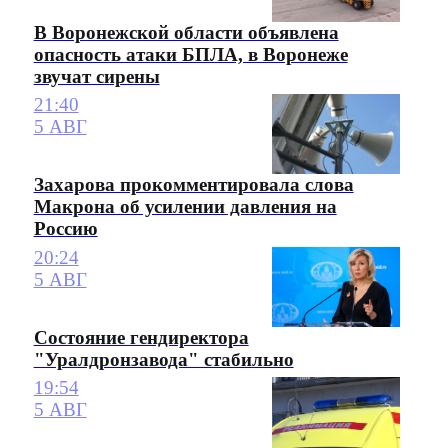
В Воронежской области объявлена
опасность атаки БПЛА, в Воронеже
звучат сирены
21:40
5 АВГ
Захарова прокомментировала слова
Макрона об усилении давления на
Россию
20:24
5 АВГ
Состояние гендиректора
"Уралдронзавода" стабильно
19:54
5 АВГ