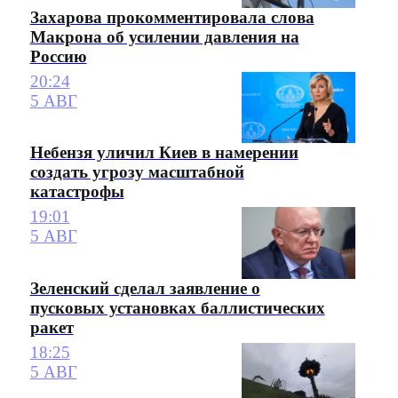
Захарова прокомментировала слова
Макрона об усилении давления на
Россию
20:24
5 АВГ
Небензя уличил Киев в намерении
создать угрозу масштабной
катастрофы
19:01
5 АВГ
Зеленский сделал заявление о
пусковых установках баллистических
ракет
18:25
5 АВГ