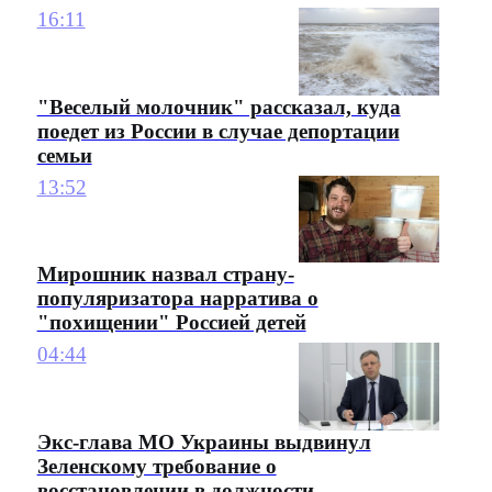
16:11
"Веселый молочник" рассказал, куда
поедет из России в случае депортации
семьи
13:52
Мирошник назвал страну-
популяризатора нарратива о
"похищении" Россией детей
04:44
Экс-глава МО Украины выдвинул
Зеленскому требование о
восстановлении в должности