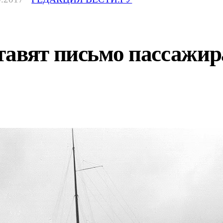
авят письмо пассажира