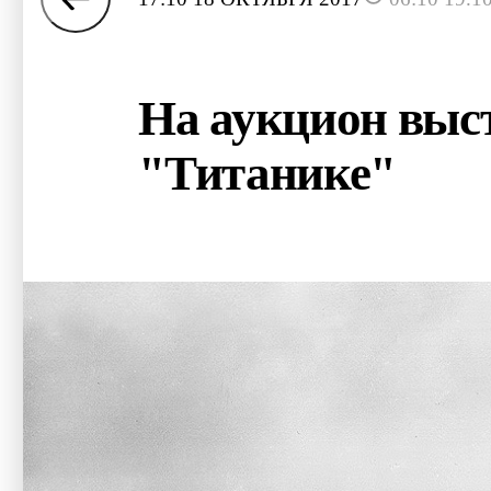
На аукцион выст
"Титанике"