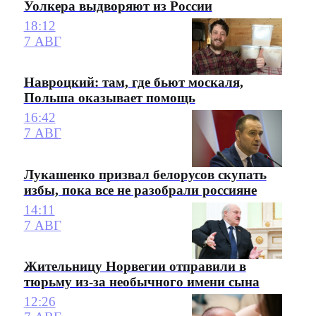
Уолкера выдворяют из России
18:12
7 АВГ
Навроцкий: там, где бьют москаля,
Польша оказывает помощь
16:42
7 АВГ
Лукашенко призвал белорусов скупать
избы, пока все не разобрали россияне
14:11
7 АВГ
Жительницу Норвегии отправили в
тюрьму из-за необычного имени сына
12:26