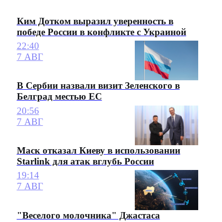
Ким Дотком выразил уверенность в
победе России в конфликте с Украиной
22:40
7 АВГ
В Сербии назвали визит Зеленского в
Белград местью ЕС
20:56
7 АВГ
Маск отказал Киеву в использовании
Starlink для атак вглубь России
19:14
7 АВГ
"Веселого молочника" Джастаса