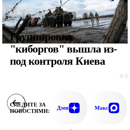
Группировка
"киборгов" вышла из-
под контроля Киева
© E
СЛЕДИТЕ ЗА
Дзен
Макс
НОВОСТЯМИ: