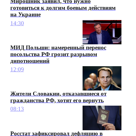
Мирошник заявил, что нужно
готовиться к долгим боевым действиям
на Украине
14:30
МИД Польши: намеренный перенос
посольства РФ грозит разрывом
дипотношений
12:09
Жители Словакии, отказавшиеся от
гражданства РФ, хотят его вернуть
08:13
Росстат зафиксировал дефляцию в