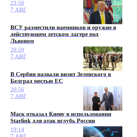
23:50
7 АВГ
ВСУ разместили наемников и оружие в
действующем детском лагере под
Львовом
20:59
7 АВГ
В Сербии назвали визит Зеленского в
Белград местью ЕС
20:56
7 АВГ
Маск отказал Киеву в использовании
Starlink для атак вглубь России
19:14
7 АВГ