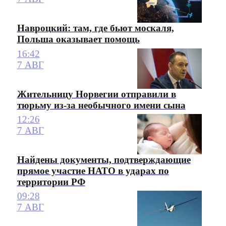
Навроцкий: там, где бьют москаля,
Польша оказывает помощь
16:42
7 АВГ
Жительницу Норвегии отправили в
тюрьму из-за необычного имени сына
12:26
7 АВГ
Найдены документы, подтверждающие
прямое участие НАТО в ударах по
территории РФ
09:28
7 АВГ