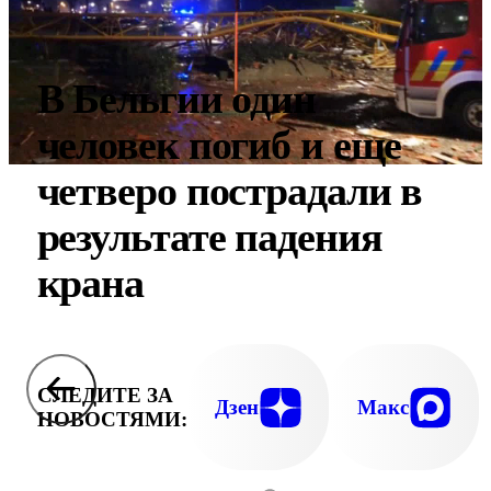
В Бельгии один
человек погиб и еще
четверо пострадали в
результате падения
крана
СЛЕДИТЕ ЗА
Дзен
Макс
НОВОСТЯМИ: