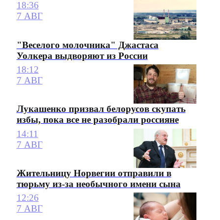
18:36
7 АВГ
"Веселого молочника" Джастаса
Уолкера выдворяют из России
18:12
7 АВГ
Лукашенко призвал белорусов скупать
избы, пока все не разобрали россияне
14:11
7 АВГ
Жительницу Норвегии отправили в
тюрьму из-за необычного имени сына
12:26
7 АВГ