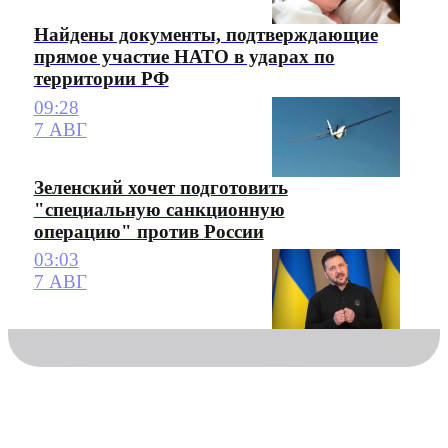
Найдены документы, подтверждающие
прямое участие НАТО в ударах по
территории РФ
09:28
7 АВГ
Зеленский хочет подготовить
"специальную санкционную
операцию" против России
03:03
7 АВГ