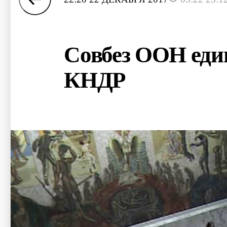
Совбез ООН еди
КНДР