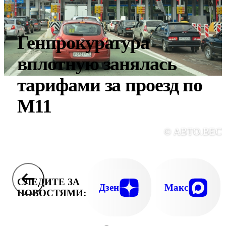
Генпрокуратура
вплотную занялась
тарифами за проезд по
М11
© АВТО.ВЕС
СЛЕДИТЕ ЗА
Дзен
Макс
НОВОСТЯМИ: