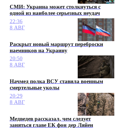
СМИ: Украина может столкнуться с
одной из наиболее серьезных неудач
22:36
8 АВГ
Раскрыт новый маршрут переброски
наемников на Украину
20:50
8 АВГ
Начмед полка ВСУ ставила военным
смертельные уколы
20:29
8 АВГ
Медведев рассказал, чем следует
заняться главе ЕК фон дер Ляйен