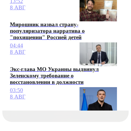
13:52
8 АВГ
Мирошник назвал страну-
популяризатора нарратива о
"похищении" Россией детей
04:44
8 АВГ
Экс-глава МО Украины выдвинул
Зеленскому требование о
восстановлении в должности
03:50
8 АВГ