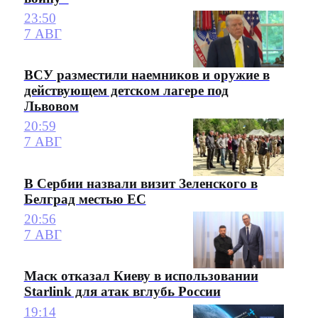
23:50
7 АВГ
ВСУ разместили наемников и оружие в
действующем детском лагере под
Львовом
20:59
7 АВГ
В Сербии назвали визит Зеленского в
Белград местью ЕС
20:56
7 АВГ
Маск отказал Киеву в использовании
Starlink для атак вглубь России
19:14