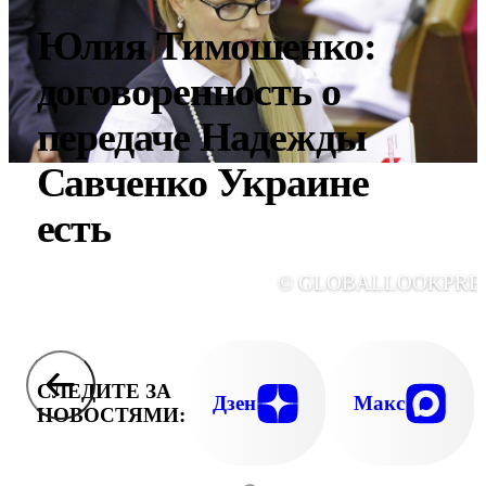
Юлия Тимошенко:
договоренность о
передаче Надежды
Савченко Украине
есть
© GLOBALLOOKPRE
СЛЕДИТЕ ЗА
Дзен
Макс
НОВОСТЯМИ: