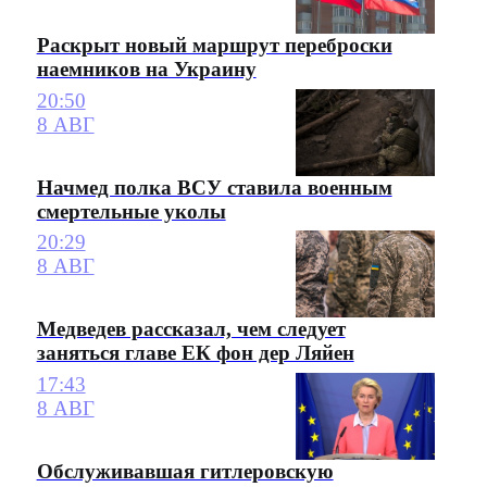
Раскрыт новый маршрут переброски
наемников на Украину
20:50
8 АВГ
Начмед полка ВСУ ставила военным
смертельные уколы
20:29
8 АВГ
Медведев рассказал, чем следует
заняться главе ЕК фон дер Ляйен
17:43
8 АВГ
Обслуживавшая гитлеровскую