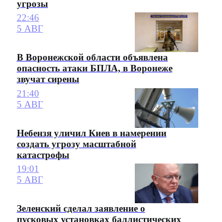
угрозы
22:46
5 АВГ
В Воронежской области объявлена
опасность атаки БПЛА, в Воронеже
звучат сирены
21:40
5 АВГ
Небензя уличил Киев в намерении
создать угрозу масштабной
катастрофы
19:01
5 АВГ
Зеленский сделал заявление о
пусковых установках баллистических