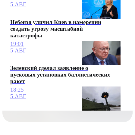
5 АВГ
Небензя уличил Киев в намерении
создать угрозу масштабной
катастрофы
19:01
5 АВГ
Зеленский сделал заявление о
пусковых установках баллистических
ракет
18:25
5 АВГ