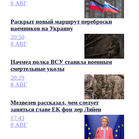
8 АВГ
Раскрыт новый маршрут переброски
наемников на Украину
20:50
8 АВГ
Начмед полка ВСУ ставила военным
смертельные уколы
20:29
8 АВГ
Медведев рассказал, чем следует
заняться главе ЕК фон дер Ляйен
17:43
8 АВГ