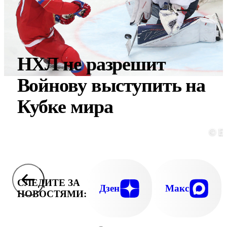
НХЛ не разрешит
Войнову выступить на
Кубке мира
© E
СЛЕДИТЕ ЗА
Дзен
Макс
НОВОСТЯМИ: